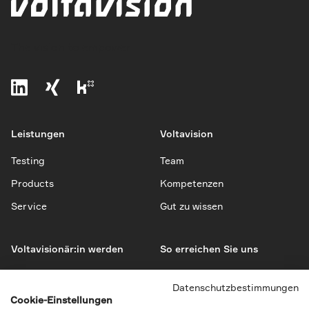
The vision to empower
Leistungen
Voltavision
Testing
Team
Products
Kompetenzen
Service
Gut zu wissen
Voltavisionär:in werden
So erreichen Sie uns
Jobs
Kontakt
Datenschutzbestimmungen
Bewerbung
Impressum
Cookie-Einstellungen