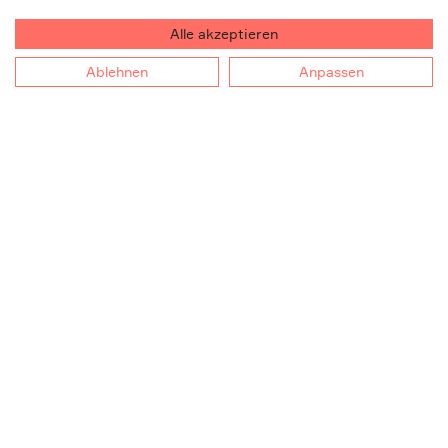
Leistungen
Voltavision
Alle akzeptieren
Testing
Team
Ablehnen
Anpassen
Products
Kompetenzen
Service
Gut zu wissen
Voltavisionär:in werden
So erreichen Sie uns
Jobs
Kontakt
Bewerbung
Impressum
Datenschutz
Downloads
Cookie-Einstellungen
© 2026 Voltavision. All rights reserved.