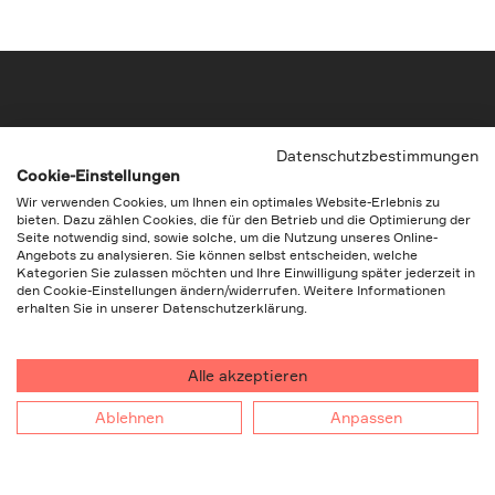
Datenschutzbestimmungen
Cookie-Einstellungen
Wir verwenden Cookies, um Ihnen ein optimales Website-Erlebnis zu
bieten. Dazu zählen Cookies, die für den Betrieb und die Optimierung der
The vision to empower
Seite notwendig sind, sowie solche, um die Nutzung unseres Online-
Angebots zu analysieren. Sie können selbst entscheiden, welche
Kategorien Sie zulassen möchten und Ihre Einwilligung später jederzeit in
den Cookie-Einstellungen ändern/widerrufen. Weitere Informationen
erhalten Sie in unserer Datenschutzerklärung.
Leistungen
Voltavision
Alle akzeptieren
Testing
Team
Ablehnen
Anpassen
Products
Kompetenzen
Service
Gut zu wissen