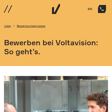
EN
Jobs
Bewerbungsprozess
Bewerben bei Voltavision:
So geht’s.