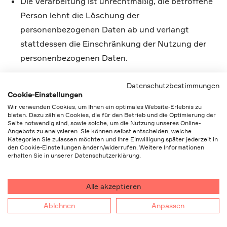
Die Verarbeitung ist unrechtmäßig, die betroffene
Person lehnt die Löschung der
personenbezogenen Daten ab und verlangt
stattdessen die Einschränkung der Nutzung der
personenbezogenen Daten.
Der Verantwortliche benötigt die
Datenschutzbestimmungen
personenbezogenen Daten für die Zwecke der
Cookie-Einstellungen
Verarbeitung nicht länger, die betroffene Person
Wir verwenden Cookies, um Ihnen ein optimales Website-Erlebnis zu
bieten. Dazu zählen Cookies, die für den Betrieb und die Optimierung der
benötigt sie jedoch zur Geltendmachung,
Seite notwendig sind, sowie solche, um die Nutzung unseres Online-
Angebots zu analysieren. Sie können selbst entscheiden, welche
Ausübung oder Verteidigung von
Kategorien Sie zulassen möchten und Ihre Einwilligung später jederzeit in
Rechtsansprüchen.
den Cookie-Einstellungen ändern/widerrufen. Weitere Informationen
erhalten Sie in unserer Datenschutzerklärung.
Die betroffene Person hat Widerspruch gegen die
Verarbeitung gem. Art. 21 Abs. 1 DS-GVO eingelegt
Alle akzeptieren
und es steht noch nicht fest, ob die berechtigten
Ablehnen
Anpassen
Gründe des Verantwortlichen gegenüber denen
der betroffenen Person überwiegen.