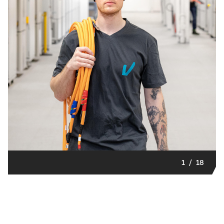
1
/
18