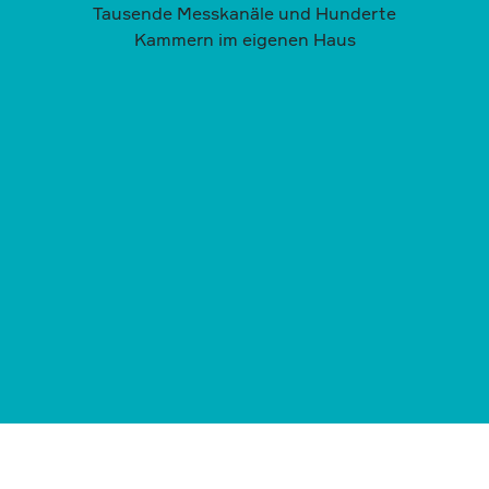
Tausende Messkanäle und Hunderte
Kammern im eigenen Haus