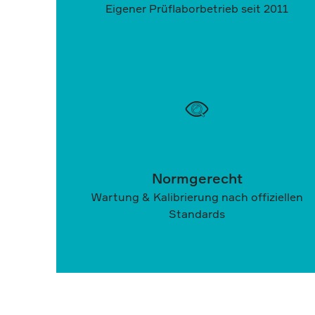
Eigener Prüflaborbetrieb seit 2011
Normgerecht
Wartung & Kalibrierung nach offiziellen
Standards