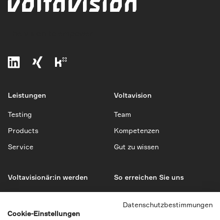
The vision to empower
Leistungen
Voltavision
Testing
Team
Products
Kompetenzen
Service
Gut zu wissen
Voltavisionär:in werden
So erreichen Sie uns
Jobs
Kontakt
Datenschutzbestimmungen
Bewerbung
Impressum
Cookie-Einstellungen