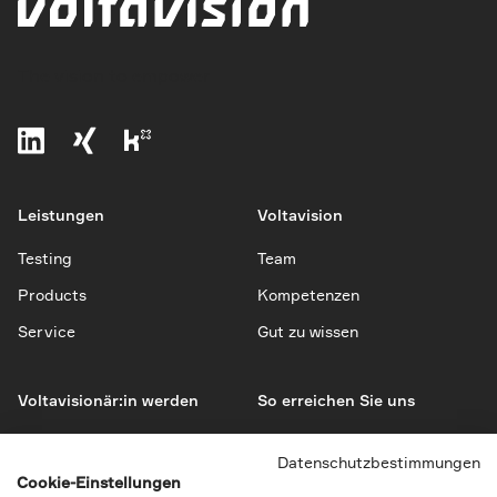
The vision to empower
Leistungen
Voltavision
Testing
Team
Products
Kompetenzen
Service
Gut zu wissen
Voltavisionär:in werden
So erreichen Sie uns
Jobs
Kontakt
Datenschutzbestimmungen
Bewerbung
Impressum
Cookie-Einstellungen