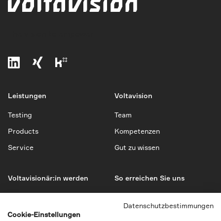
The vision to empower
Leistungen
Voltavision
Testing
Team
Products
Kompetenzen
Service
Gut zu wissen
Voltavisionär:in werden
So erreichen Sie uns
Jobs
Kontakt
Datenschutzbestimmungen
Bewerbung
Impressum
Cookie-Einstellungen